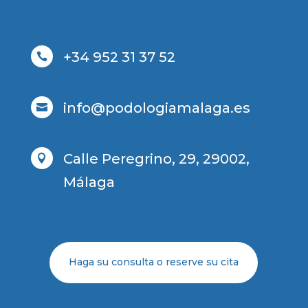
+34 952 31 37 52

info@podologiamalaga.es

Calle Peregrino, 29, 29002,

Málaga
Haga su consulta o reserve su cita