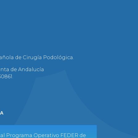
añola de Cirugía Podológica.
unta de Andalucía
30861.
o al Programa Operativo FEDER de