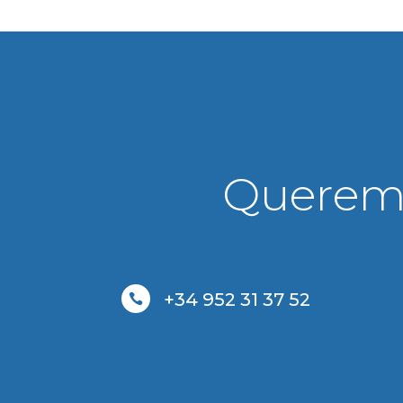
Queremo
+34 952 31 37 52
