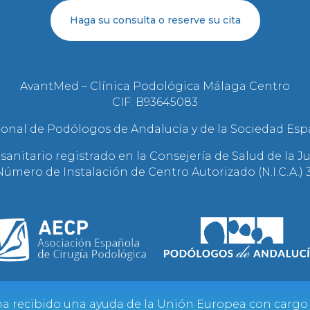
Haga su consulta o reserve su cita
AvantMed – Clínica Podológica Málaga Centro
CIF: B93645083
onal de Podólogos de Andalucía y de la Sociedad Esp
sanitario registrado en la Consejería de Salud de la J
úmero de Instalación de Centro Autorizado (N.I.C.A.) 
a recibido una ayuda de la Unión Europea con carg