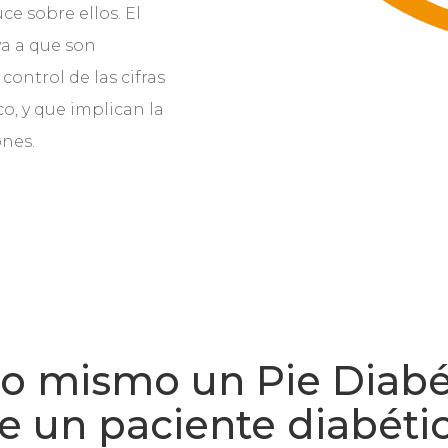
ce sobre ellos. El
va a que son
control de las cifras
o, y que implican la
ones.
lo mismo un Pie Diabét
e un paciente diabéti