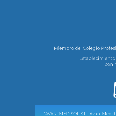
Miembro del Colegio Profesi
Establecimiento 
con N
"AVANTMED SOL S.L. (AvantMed) h