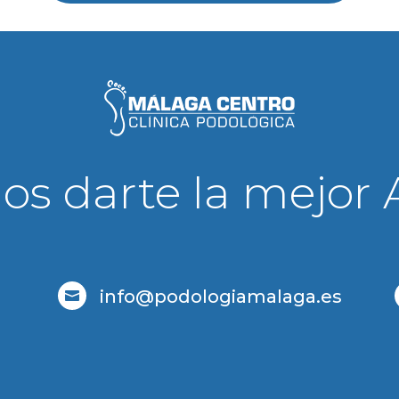
s darte la mejor 
info@podologiamalaga.es
